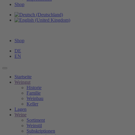
Shop
Shop
DE
EN
Startseite
Weingut
Historie
Familie
Weinbau
Keller
Lagen
Weine
Sortiment
Weinstil
Subskriptionen