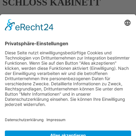
SCHLOSS KABINETT
Feine Ruwer-Typizität im Gutswein-Bereich
In den tiefen Schiefergewölben unseres Schlosskellers reifen unsere
Weine. Mit dem Jahrgang 2022 nun auch zum ersten Mal neben
dem trockenen Schloss Riesling unser fruchtiger Gutswein
SCHLOSS KABINETT RIESLING.
Unser neuer SCHLOSS KABINETT gibt einen ersten Eindruck
von der unverwechselbaren Ruwer-Stilistik. Der kühle, feine und
kräuterwürzige Stil unserer Lagenweine findet sich bereits auch hier.
VDP.GUTSWEIN Bestellen
Zurück zur Übersicht
Weingut Maximin Grünhaus
Maximin Grünhaus 1
54318 Mertesdorf