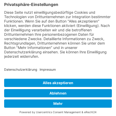
Weingut Maximin Grünhaus
Maximin Grünhaus 1
54318 Mertesdorf
Impressum
Datenschutz
Newsletter
©
2026
All rights reserved Maximin Grünhaus