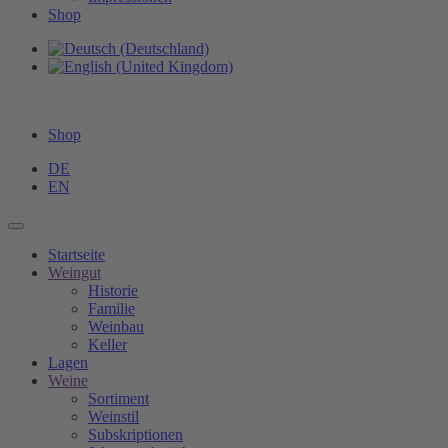
Shop
Shop
DE
EN
Startseite
Weingut
Historie
Familie
Weinbau
Keller
Lagen
Weine
Sortiment
Weinstil
Subskriptionen