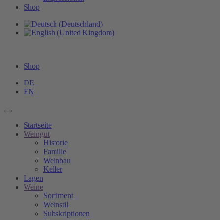
Shop
Shop
DE
EN
Startseite
Weingut
Historie
Familie
Weinbau
Keller
Lagen
Weine
Sortiment
Weinstil
Subskriptionen