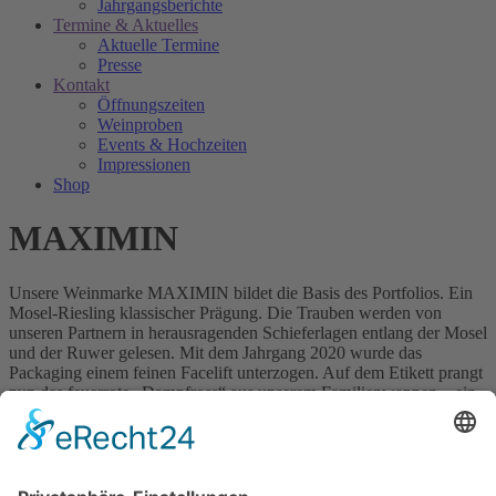
Jahrgangsberichte
Termine & Aktuelles
Aktuelle Termine
Presse
Kontakt
Öffnungszeiten
Weinproben
Events & Hochzeiten
Impressionen
Shop
MAXIMIN
Unsere Weinmarke MAXIMIN bildet die Basis des Portfolios. Ein
Mosel-Riesling klassischer Prägung. Die Trauben werden von
unseren Partnern in herausragenden Schieferlagen entlang der Mosel
und der Ruwer gelesen. Mit dem Jahrgang 2020 wurde das
Packaging einem feinen Facelift unterzogen. Auf dem Etikett prangt
nun das feuerrote „Dampfross“ aus unserem Familienwappen – ein
Verweis auf die Verdienste unserer Vorfahren im Bergbau-, Hütten-
und Eisenbahnwesen.